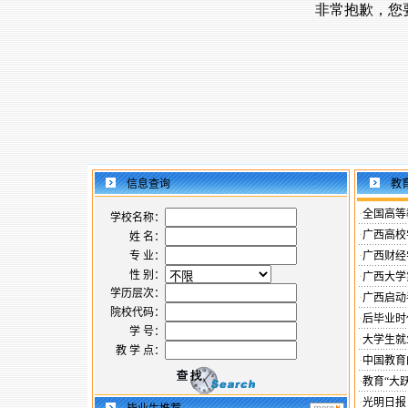
信息查询
教
·
全国高等
学校名称：
·
广西高校
姓 名：
专 业：
·
广西财经
性 别：
·
广西大学
学历层次：
·
广西启动
院校代码：
·
后毕业时
学 号：
·
大学生就
教 学 点：
·
中国教育
·
教育“大
·
光明日报