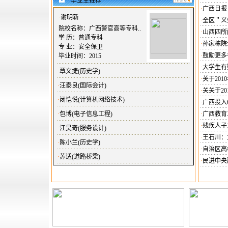
毕业生推荐
·
广西日报
·
谢明新
·
全区＂义
院校名称：广西警官高等专科..
·
山西四所
学 历：普通专科
·
孙家栋院
专 业：安全保卫
·
鼓励更多
毕业时间：2015
·
大学生有
·
覃文捷(历史学)
·
关于20
·
汪泰良(国际会计)
·
关关于2
·
闭恺悦(计算机网络技术)
·
广西投入
·
包博(电子信息工程)
·
广西教育
·
残疾人子
·
江昊奇(服务设计)
·
王石川：
·
陈小兰(历史学)
·
自治区高
·
苏适(道路桥梁)
·
民进中央