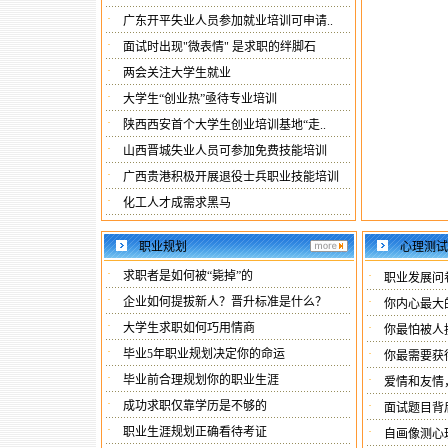
·
广东开平失业人员参加就业培训可申请..
·
面试时出现"微表情" 是求职的绊脚石
·
两会关注大学生就业
·
大学生“创业热”亟待专业培训
·
陕西西安首个大学生创业培训基地“走..
·
山西晋城失业人员可参加免费技能培训
·
广西贵港积极开展退役士兵职业技能培训
·
化工人才成需求黑马
职业规划
心理测试
·
求职者是如何被“毙掉”的
·
职业发展问
·
企业如何提拔新人？晋升标准是什么？
·
你内心最大
·
大学生求职如何巧用情商
·
你最怕被人
·
毕业5年职业规划决定你的命运
·
你最需要获
·
毕业前合理规划你的职业生涯
·
爱情和友情
·
成功求职仅靠学历是不够的
·
面试题目背
·
职业生涯规划正确看待考证
·
自画像测心