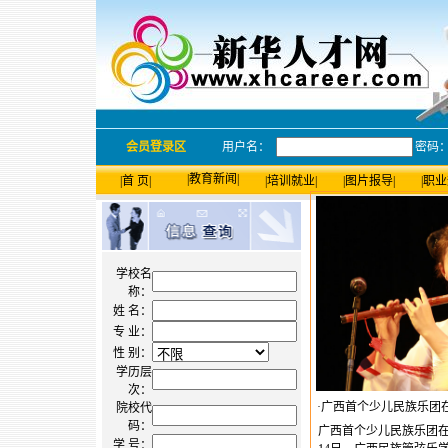
会员登录区
用户名：
密码
|
教育新闻
|
|
首 页
|
|
培训就业
|
|
图片报导
|
|
职业
学校名
称：
姓 名：
专 业：
性 别：
学历层
次：
·
广西首个少儿民族乐团
院校代
码：
广西首个少儿民族乐团在
学 号：